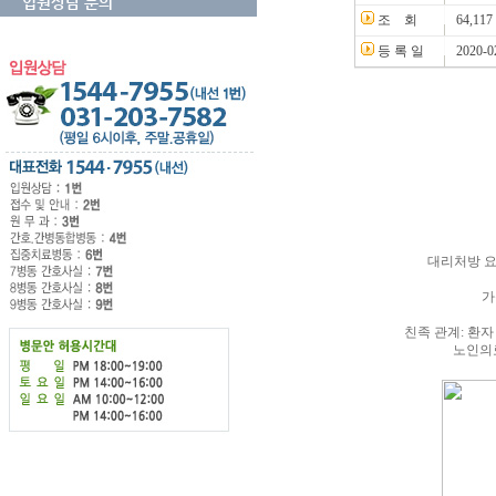
입원상담 문의
조 회
64,117
등 록 일
2020-0
대리처방 요
가
친족 관계: 환
노인의