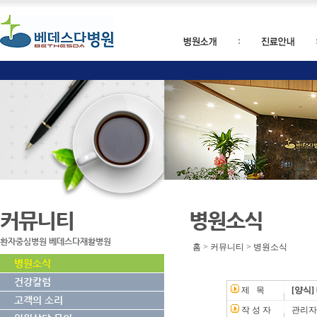
커뮤니티
병원소식
환자중심병원 베데스다재활병원
홈 > 커뮤니티 > 병원소식
병원소식
건강칼럼
제 목
[양식
고객의 소리
작 성 자
관리자