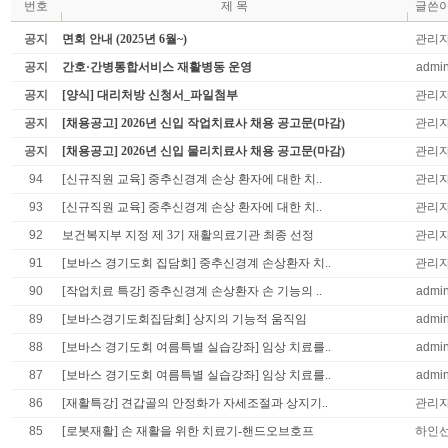
번호
제 목
글쓴
공지
면회 안내 (2025년 6월~)
관리
공지
간호·간병통합서비스 재활병동 운영
admi
공지
[양식] 대리처방 신청서_파일첨부
관리
공지
[채용공고] 2026년 신입 작업치료사 채용 공고문(마감)
관리
공지
[채용공고] 2026년 신입 물리치료사 채용 공고문(마감)
관리
94
[신규직원 교육] 중추신경계 손상 환자에 대한 치..
관리
93
[신규직원 교육] 중추신경계 손상 환자에 대한 치..
관리
92
보건복지부 지정 제 3기 재활의료기관 최종 선정
관리
91
[보바스 경기도회 집담회] 중추신경계 손상환자 치..
관리
90
[작업치료 특강] 중추신경계 손상환자 손 기능의 ..
admi
89
[보바스경기도회집담회] 상지의 기능적 움직임
admi
88
[보바스 경기도회 여름특별 실습강좌] 임상 치료를..
admi
87
[보바스 경기도회 여름특별 실습강좌] 임상 치료를..
admi
86
[재활특강] 견갑골의 안정화가 자세조절과 상지기..
관리
85
[로봇재활] 손 재활을 위한 치료기-핸드오브호프
하인