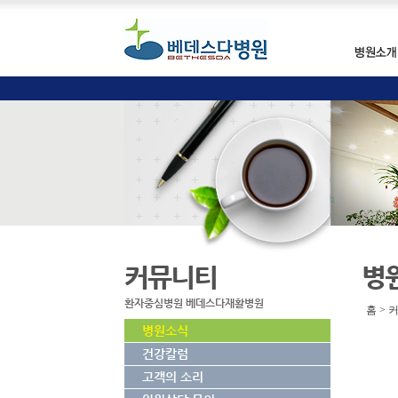
커뮤니티
병
환자중심병원 베데스다재활병원
홈 > 
병원소식
건강칼럼
고객의 소리