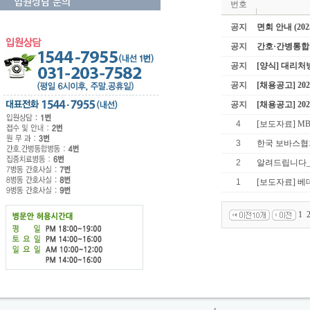
입원상담 문의
번호
공지
면회 안내 (202
공지
간호·간병통합
공지
[양식] 대리
공지
[채용공고] 2
공지
[채용공고] 2
4
[보도자료] M
3
한국 보바스협
2
알려드립니다
1
[보도자료] 
1