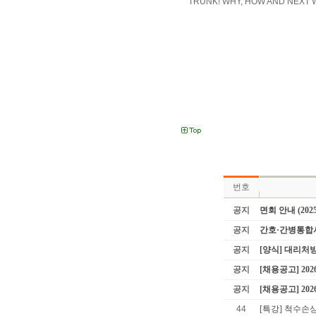
TRUNK! WHY, HOW AND 
번호
공지
면회 안내 (202
공지
간호·간병통합
공지
[양식] 대리처
공지
[채용공고] 20
공지
[채용공고] 20
44
[특강] 척수손