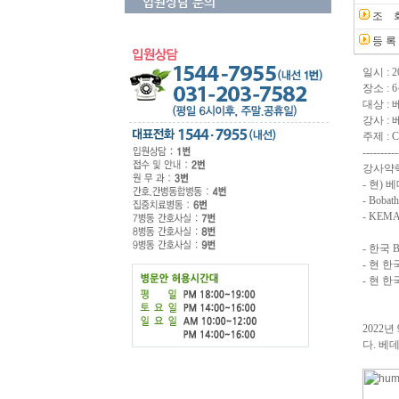
입원상담 문의
조 
등 록
일시 : 2
장소 :
대상 :
강사 :
주제 : Ce
----------
강사약
- 현)
- Bobath
- KEMA 
- 한국 
- 현 한
- 현 한
2022
다. 베