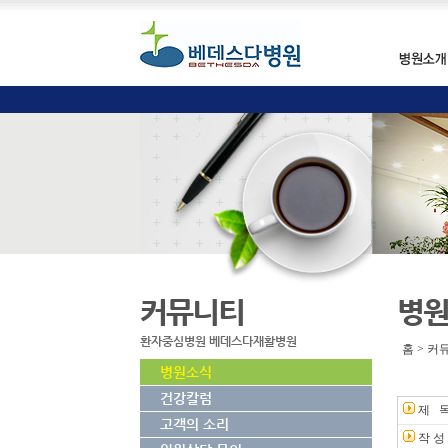
커뮤니티
병
환자중심병원 베데스다재활병원
홈 > 커
병원소식
건강칼럼
제 
고객의 소리
작 성