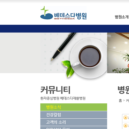
커뮤니티
병
환자중심병원 베데스다재활병원
홈 > 
병원소식
건강칼럼
고객의 소리