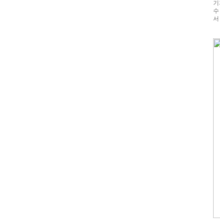
기
수
서