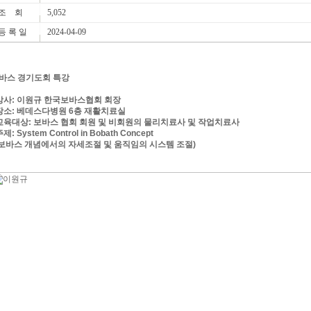
조 회
5,052
등 록 일
2024-04-09
바스 경기도회 특강
 강사: 이원규 한국보바스협회 회장
 장소: 베데스다병원 6층 재활치료실
 교육대상: 보바스 협회 회원 및 비회원의 물리치료사 및 작업치료사
주제: System Control in Bobath Concept
보바스 개념에서의 자세조절 및 움직임의 시스템 조절)